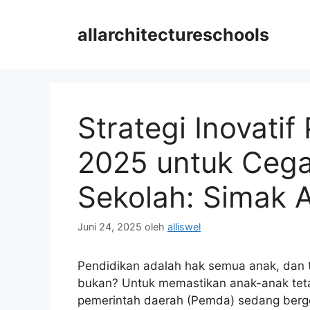
Langsung
ke
allarchitectureschools
isi
Strategi Inovat
2025 untuk Cega
Sekolah: Simak A
Juni 24, 2025
oleh
alliswel
Pendidikan adalah hak semua anak, dan te
bukan? Untuk memastikan anak-anak tet
pemerintah daerah (Pemda) sedang berge