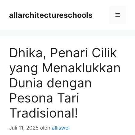
Langsung
ke
allarchitectureschools
Menu
isi
Dhika, Penari Cilik
yang Menaklukkan
Dunia dengan
Pesona Tari
Tradisional!
Juli 11, 2025
oleh
alliswel